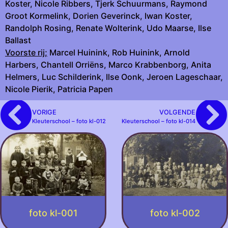
Koster, Nicole Ribbers, Tjerk Schuurmans, Raymond
Groot Kormelink, Dorien Geverinck, Iwan Koster,
Randolph Rosing, Renate Wolterink, Udo Maarse, Ilse
Ballast
Voorste rij;
Marcel Huinink, Rob Huinink, Arnold
Harbers, Chantell Orriëns, Marco Krabbenborg, Anita
Helmers, Luc Schilderink, Ilse Oonk, Jeroen Lageschaar,
Nicole Pierik, Patricia Papen
VORIGE
VOLGENDE
Kleuterschool – foto kl-012
Kleuterschool – foto kl-014
foto kl-001
foto kl-002