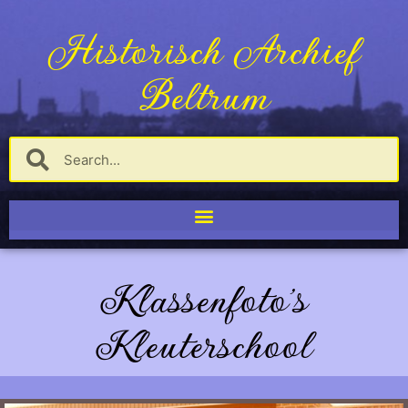
Historisch Archief
Beltrum
Klassenfoto's
Kleuterschool