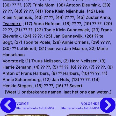
(36) ?? ??, (37) Trinie Mom, (38) Antoon Bleumink, (39)
?? ??, (40) ?? ??, (41) Tone Klein Nijenhuis, (42) Leis
Klein Nijenhuis, (43) ?? ??, (44) ?? ??, (45) Zuster Anna,
Tweede rij;
(17) Anna Hofman, (18) ?? ??, (19) ?? ??, (20)
?? ??, (21) ?? ??, (22) Tonie Klein Gunnewiek, (23) Frans
Zieverink, (24) ?? ??, (25) Jan Gunnewijk, (26) ?? te
Bogt, (27) Toon te Poele, (28) Annie Orriëns, (29) ?? ??,
(30) ?? Luttikholt, (31) een van Jan Maarse, 32) Marie
Hanselman
Voorste rij;
(1) Truus Nelissen, (2) Nora Nelissen, (3)
Harrie Zemann, (4) ?? ??, (5) ?? ??, (6) ?? ??, (7) ?? ??, (8)
Anton of Frans Harbers, (9) ?? Harbers, (10) ?? ??, 11)
Annie Scharenborg, (12) Jan Huls, (13) ?? ??, (14)
Henkie Stegers, (15) ?? ??, (16) ?? Severt
(Weet U ontbrekende namen, laat het ons dan weten.)
VORIGE
VOLGENDE
Kleuterschool – foto kl-002
Kleuterschool – foto kl-004