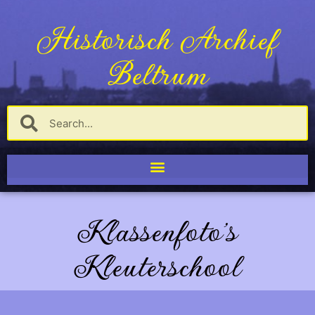
Historisch Archief
Beltrum
Klassenfoto's
Kleuterschool