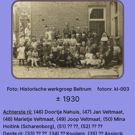
Foto: Historische werkgroep Beltrum fotonr. kl-003
± 1930
Achterste rij;
(46) Doortje Nahuis, (47) Jan Veltmaat,
(48) Marietje Veltmaat, (49) Joop Veltmaat, (50) Mina
Hoitink (Scharenborg), (51) ?? ??, (52) ?? ??
Derde rij;
(33) ?? ??, (34) ?? Kooijers, (35) ?? Assinck,