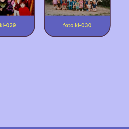
 kl-029
foto kl-030