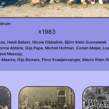
sche werkgroep Beltrum fot
±1983
es, Heidi Ballast, Nicole Dibbelink, Björn Klein Gunnewiek
nne Abbink, Gijs Pape, Michiel Hofman, Corien Meijer, Loes
Dave Massop,
 Maarse, Gijs Bomers, Floor Kraaijenvanger, Mauro Klein G