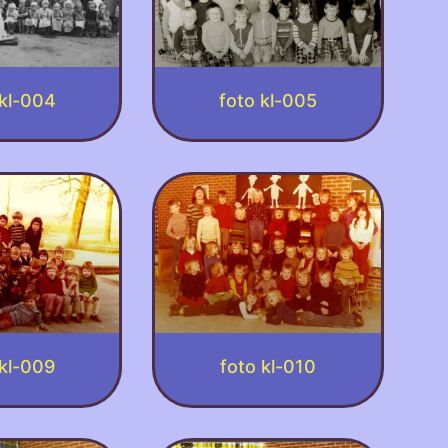
 kl-004
foto kl-005
 kl-009
foto kl-010