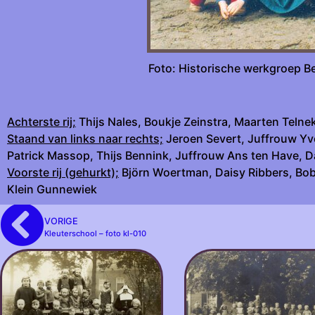
Foto: Histori
Achterste rij;
Thijs Nales, Boukje Zeinstra, Maarten Telnek
Staand van links naar rechts;
Jeroen Severt, Juffrouw Yvo
Patrick Massop, Thijs Bennink, Juffrouw Ans ten Have, 
Voorste rij (gehurkt);
Björn Woertman, Daisy Ribbers, Bob
Klein Gunnewiek
VORIGE
Kleuterschool – foto kl-010