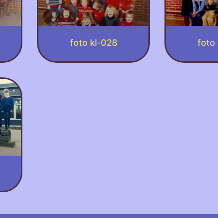
foto kl-028
foto