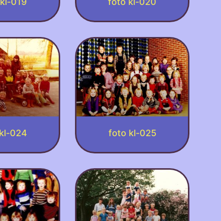
 kl-019
foto kl-020
 kl-024
foto kl-025