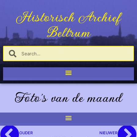
Historisch Archief
Beltrum
Foto's van de maand
OUDER
NIEUWER