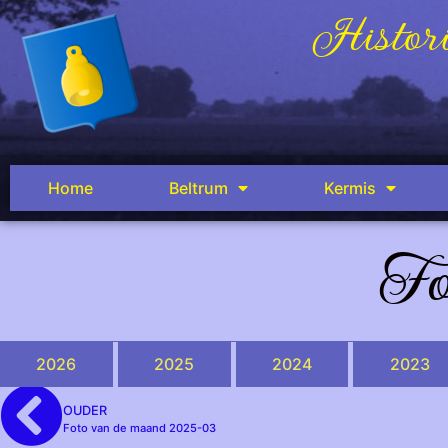
Histori
Home
Beltrum
Kermis
Fo
2026
2025
2024
2023
OUDER
Foto van de maand 2025-03