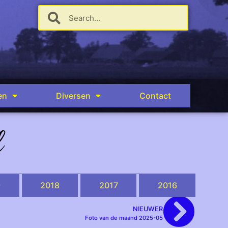
en
Diversen
Contact
d
9
2018
2017
2016
NIEUWER
Foto van de maand 2025-05