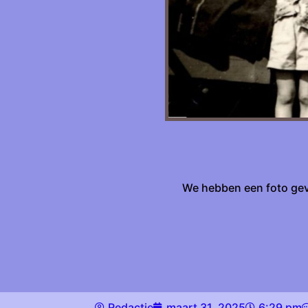
We hebben een foto gev
Redactie
maart 31, 2025
6:29 pm