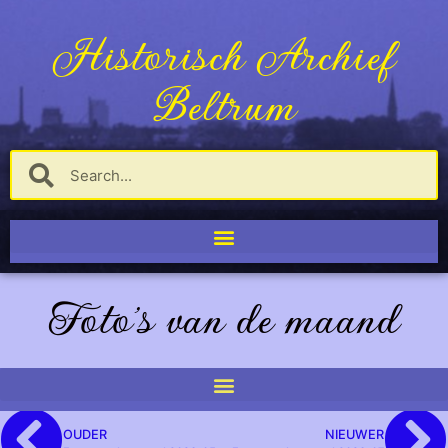
Historisch Archief
Beltrum
Foto's van de maand
OUDER
NIEUWER