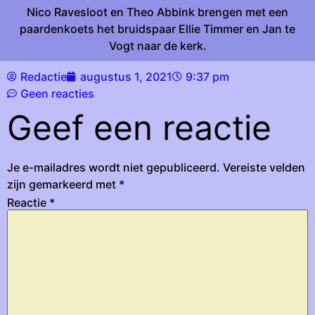
Nico Ravesloot en Theo Abbink brengen met een
paardenkoets het bruidspaar Ellie Timmer en Jan te
Vogt naar de kerk.
Redactie
augustus 1, 2021
9:37 pm
Geen reacties
Geef een reactie
Je e-mailadres wordt niet gepubliceerd.
Vereiste velden
zijn gemarkeerd met
*
Reactie
*