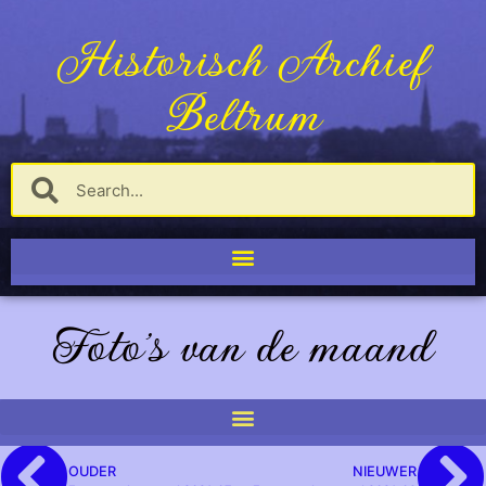
Historisch Archief
Beltrum
Foto's van de maand
OUDER
NIEUWER