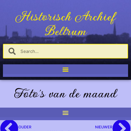
Historisch Archief
Beltrum
Foto's van de maand
OUDER
NIEUWER