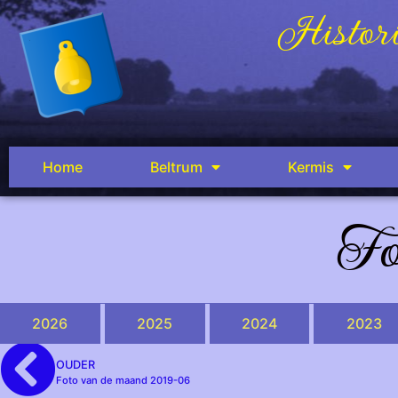
Histori
Home
Beltrum
Kermis
Fo
2026
2025
2024
2023
OUDER
Foto van de maand 2019-06