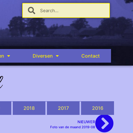
en
Diversen
Contact
d
9
2018
2017
2016
NIEUWER
Foto van de maand 2019-08