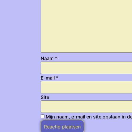
Naam
*
E-mail
*
Site
Mijn naam, e-mail en site opslaan in d