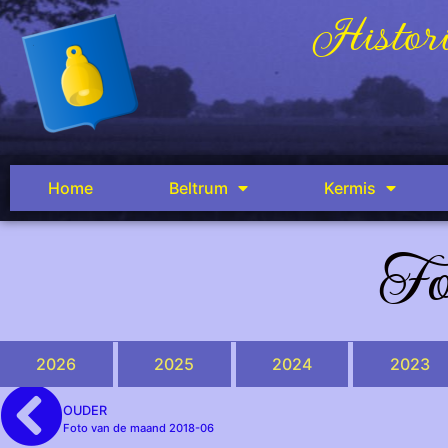
Histori
Home
Beltrum
Kermis
Fo
2026
2025
2024
2023
OUDER
Foto van de maand 2018-06