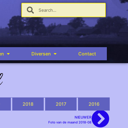
en
Diversen
Contact
d
9
2018
2017
2016
NIEUWER
Foto van de maand 2018-08