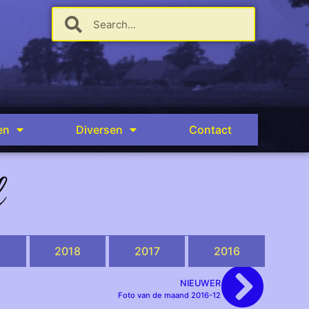
en
Diversen
Contact
d
9
2018
2017
2016
NIEUWER
Foto van de maand 2016-12