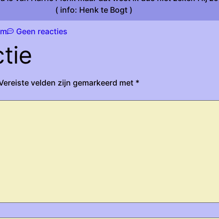
( info: Henk te Bogt )
am
Geen reacties
tie
Vereiste velden zijn gemarkeerd met
*