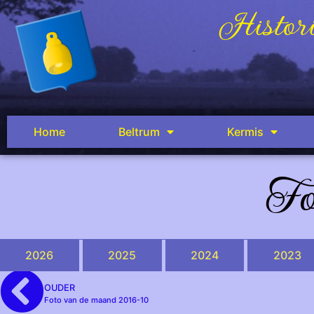
Histori
Home
Beltrum
Kermis
Fo
2026
2025
2024
2023
OUDER
Foto van de maand 2016-10