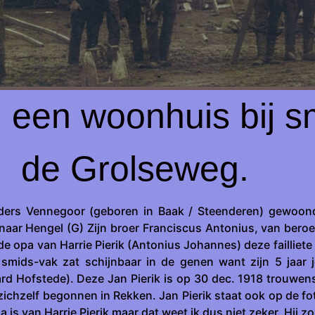
een woonhuis bij sm
de Grolseweg.
eders Vennegoor (geboren in Baak / Steenderen) gewoon
n naar Hengel (G) Zijn broer Franciscus Antonius, van bero
dat de opa van Harrie Pierik (Antonius Johannes) deze failli
smids-vak zat schijnbaar in de genen want zijn 5 jaar 
rd Hofstede). Deze Jan Pierik is op 30 dec. 1918 trouwen
zichzelf begonnen in Rekken. Jan Pierik staat ook op de fot
 is van Harrie Pierik maar dat weet ik dus niet zeker. Hij 