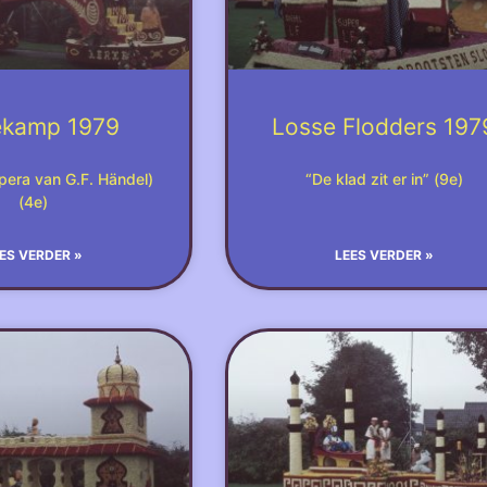
ekamp 1979
Losse Flodders 197
pera van G.F. Händel)
“De klad zit er in” (9e)
(4e)
ES VERDER »
LEES VERDER »