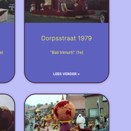
Dorpsstraat 1979
e)
“Bali trimurti” (1e)
LEES VERDER »