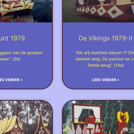
unt 1979
De Vikings 1979-II
eggers van de gouden
“Als wij mochten kiezen ?? Dr
eeuw” (3e)
dennen weg; De pastoor en zr
Femia terug” (14e)
ES VERDER »
LEES VERDER »