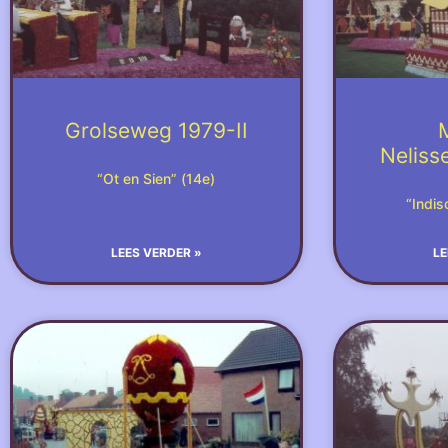
Grolseweg 1979-II
Neliss
“Ot en Sien” (14e)
“Indis
LEES VERDER »
LE