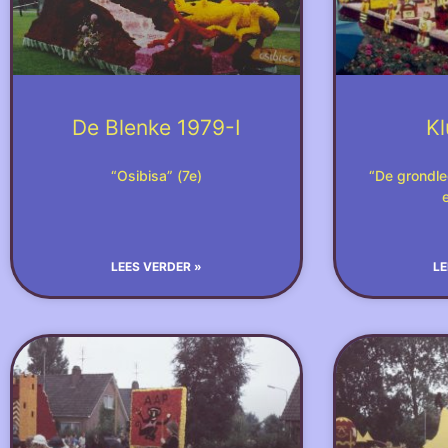
De Blenke 1979-I
Kl
“Osibisa” (7e)
“De grondl
LEES VERDER »
LE