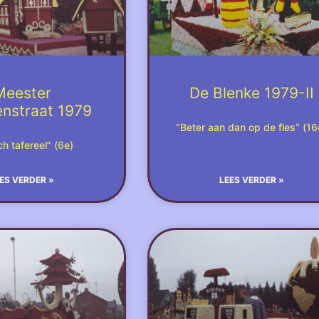
Meester
De Blenke 1979-II
enstraat 1979
“Beter aan dan op de fles” (16
ch tafereel” (6e)
ES VERDER »
LEES VERDER »