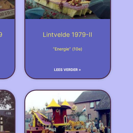
9
Lintvelde 1979-II
“Energie” (10e)
LEES VERDER »