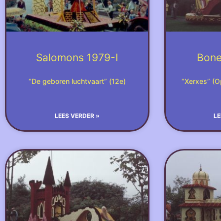
Salomons 1979-I
Bon
“De geboren luchtvaart” (12e)
“Xerxes” (O
LEES VERDER »
LE