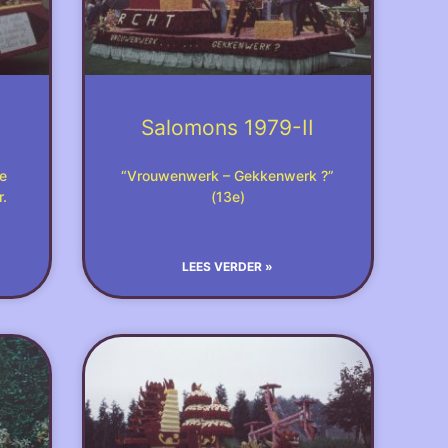
Salomons 1979-II
ie
“Vrouwenwerk – Gekkenwerk ?”
.
(13e)
LEES VERDER »