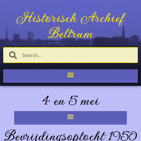
Historisch Archief
Beltrum
4 en 5 mei
Bevrijdingsoptocht 1950