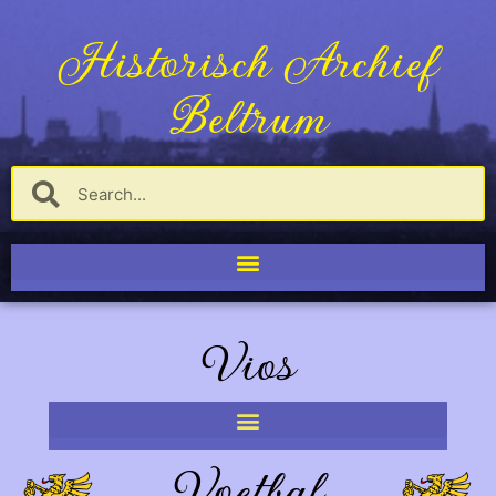
Historisch Archief
Beltrum
Vios
Voetbal