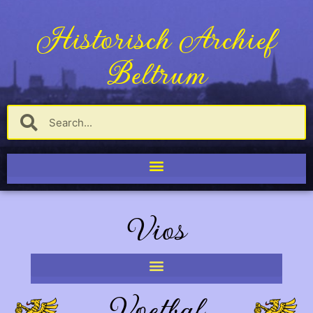
Historisch Archief
Beltrum
Vios
Voetbal