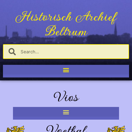
Historisch Archief
Beltrum
Vios
Voetbal