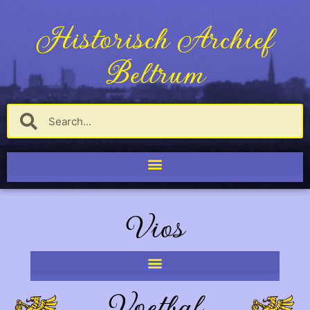
Historisch Archief
Beltrum
Vios
Voetbal