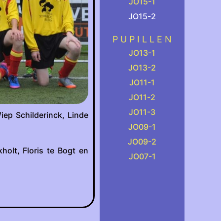
JO15-1
JO15-2
.
P U P I L L E N
JO13-1
JO13-2
JO11-1
JO11-2
JO11-3
Wiep Schilderinck, Linde
JO09-1
JO09-2
holt, Floris te Bogt en
JO07-1