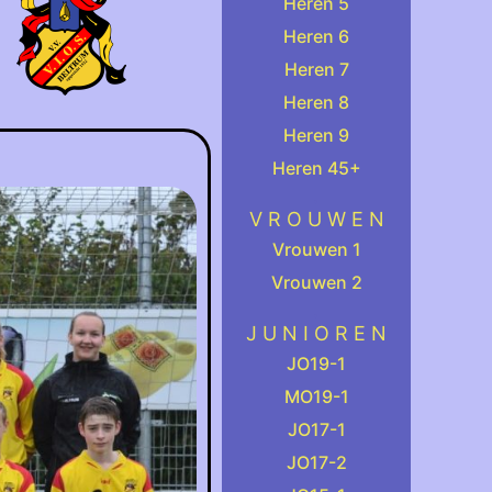
Heren 5
Heren 6
Heren 7
Heren 8
Heren 9
Heren 45+
.
V R O U W E N
Vrouwen 1
Vrouwen 2
.
J U N I O R E N
JO19-1
MO19-1
JO17-1
JO17-2