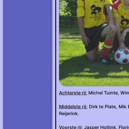
Achterste rij;
Michel Tuinte, Wi
Middelste rij;
Dirk te Plate, Mik
Reijerink.
Voorste rij;
Jasper Hoitink, Flor