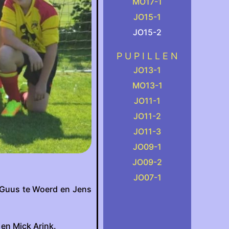
MO17-1
JO15-1
JO15-2
.
P U P I L L E N
JO13-1
MO13-1
JO11-1
JO11-2
JO11-3
JO09-1
JO09-2
JO07-1
k, Guus te Woerd en Jens
 en Mick Arink.