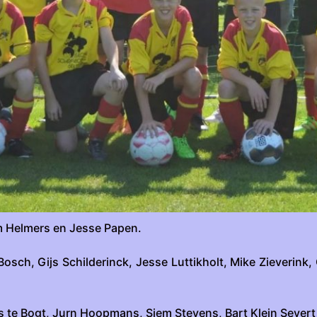
m Helmers en Jesse Papen.
 Bosch, Gijs Schilderinck, Jesse Luttikholt, Mike Zieverin
is te Bogt, Jurn Hoopmans, Siem Stevens, Bart Klein Severt