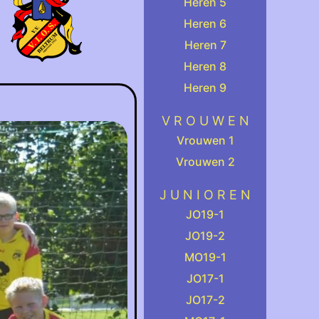
Heren 5
Heren 6
Heren 7
Heren 8
Heren 9
.
V R O U W E N
Vrouwen 1
Vrouwen 2
.
J U N I O R E N
JO19-1
JO19-2
MO19-1
JO17-1
JO17-2