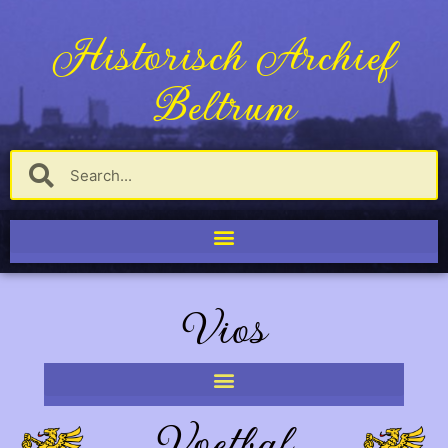
Historisch Archief
Beltrum
Vios
Voetbal