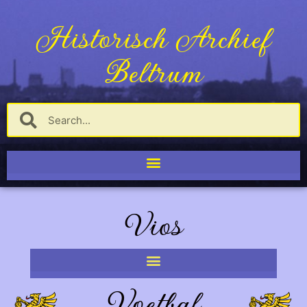
Historisch Archief
Beltrum
Vios
Voetbal