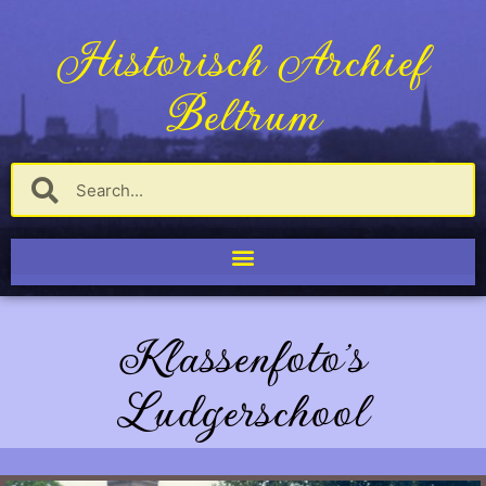
Historisch Archief
Beltrum
Klassenfoto's
Ludgerschool