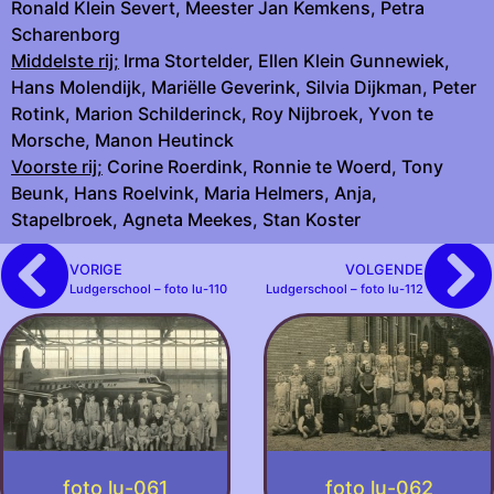
Ronald Klein Severt, Meester Jan Kemkens, Petra
Scharenborg
Middelste rij;
Irma Stortelder, Ellen Klein Gunnewiek,
Hans Molendijk, Mariëlle Geverink, Silvia Dijkman, Peter
Rotink, Marion Schilderinck, Roy Nijbroek, Yvon te
Morsche, Manon Heutinck
Voorste rij;
Corine Roerdink, Ronnie te Woerd, Tony
Beunk, Hans Roelvink, Maria Helmers, Anja,
Stapelbroek, Agneta Meekes, Stan Koster
VORIGE
VOLGENDE
Ludgerschool – foto lu-110
Ludgerschool – foto lu-112
foto lu-061
foto lu-062