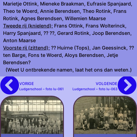
Marietje Ottink, Mieneke Braakman, Eufrasie Spanjaard,
Theo te Woerd, Annie Berendsen, Theo Rotink, Frans
Rotink, Agnes Berendsen, Willemien Maarse
Tweede rij (knielend);
Frans Ottink, Frans Wolterinck,
Harry Spanjaard, ?? ??, Gerard Rotink, Joop Berendsen,
Anton Maarse
Voorste rij (zittend);
?? Huirne (Tops), Jan Geessinck, ??
ten Barge, Fons te Woerd, Aloys Berendsen, Jetje
Berendsen?
(Weet U ontbrekende namen, laat het ons dan weten.)
VORIGE
VOLGENDE
Ludgerschool – foto lu-061
Ludgerschool – foto lu-063