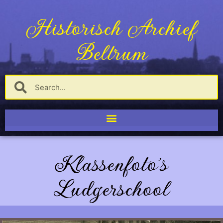
Historisch Archief
Beltrum
Klassenfoto's
Ludgerschool