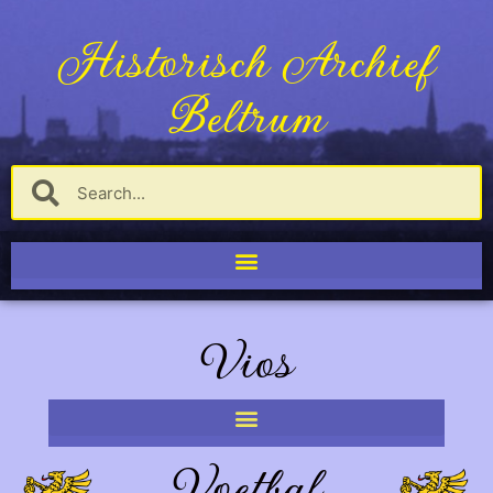
Historisch Archief
Beltrum
Vios
Voetbal