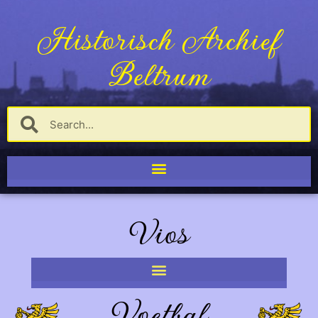
Historisch Archief
Beltrum
Vios
Voetbal