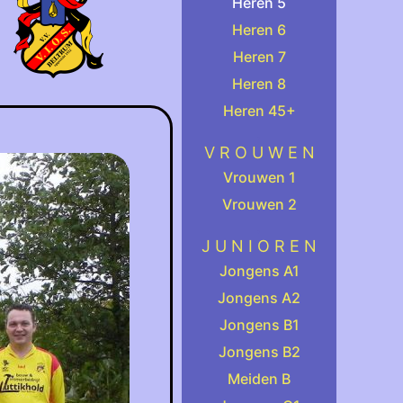
Heren 5
Heren 6
Heren 7
Heren 8
Heren 45+
.
V R O U W E N
Vrouwen 1
Vrouwen 2
.
J U N I O R E N
Jongens A1
Jongens A2
Jongens B1
Jongens B2
Meiden B