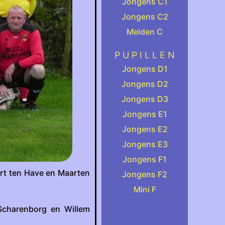
Jongens C1
Jongens C2
Meiden C
.
P U P I L L E N
Jongens D1
Jongens D2
Jongens D3
Jongens E1
Jongens E2
Jongens E3
Jongens F1
art ten Have en Maarten
Jongens F2
Mini F
 Scharenborg en Willem