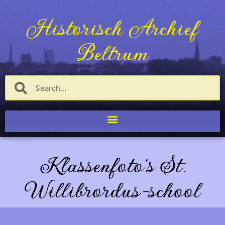
Historisch Archief
Beltrum
Klassenfoto's St.
Willibrordus-school