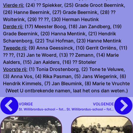
Vierde rij;
(24) ?? Spiekker, (25) Grade Groot Beernink,
(26) Hanne Beernink, (27) Grade Beernink, (28) ??
Wolterink, (29) ?? ??, (30) Herman Heutink
Derde rij;
(17) Meester Boog, (18) Jan Zandberg, (19)
Grade Beernink, (20) Hanna Mentink, (21) Hendrik
Scharenborg, (22) Trui Hofman, (23) Hanne Mentink
Tweede rij;
(9) Anna Geessinck, (10) Gerrit Orriëns, (11)
?? ??, (12) Jan te Woerd, (13) ?? Zemann, (14) Marie
Aalders, (15) Jan Aalders, (16) ?? Stoteler
Voorste rij;
(1) Tonia Drostenborg, (2) Tone te Veluwe,
(3) Anna Vos, (4) Rika Pasman, (5) Jans Wiegerink, (6)
Hendrik Kimmels, (7) Jan Bleumink, (8) Marie te Vruchte
(Weet U ontbrekende namen, laat het ons dan weten.)
VORIGE
VOLGENDE
St. Willibrordus-school – foto wi-022
St. Willibrordus-school – foto wi-024