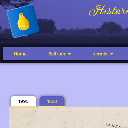
Histori
Home
Beltrum
Kermis
1995
1828