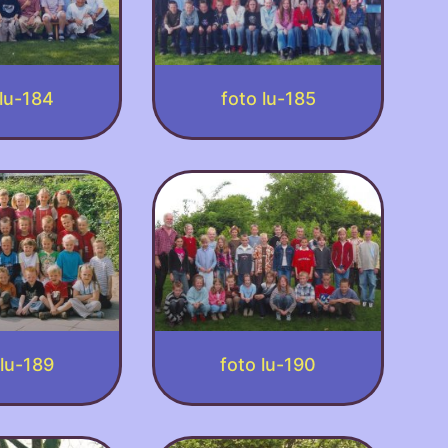
 lu-184
foto lu-185
 lu-189
foto lu-190