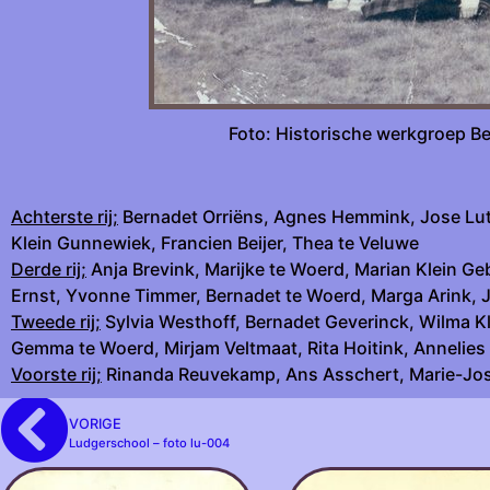
Foto: Histori
Achterste rij;
Bernadet Orriëns, Agnes Hemmink, Jose Luttik
Klein Gunnewiek, Francien Beijer, Thea te Veluwe
Derde rij;
Anja Brevink, Marijke te Woerd, Marian Klein Ge
Ernst, Yvonne Timmer, Bernadet te Woerd, Marga Arink, 
Tweede rij;
Sylvia Westhoff, Bernadet Geverinck, Wilma K
Gemma te Woerd, Mirjam Veltmaat, Rita Hoitink, Annelies
Voorste rij;
Rinanda Reuvekamp, Ans Asschert, Marie-José 
VORIGE
Ludgerschool – foto lu-004