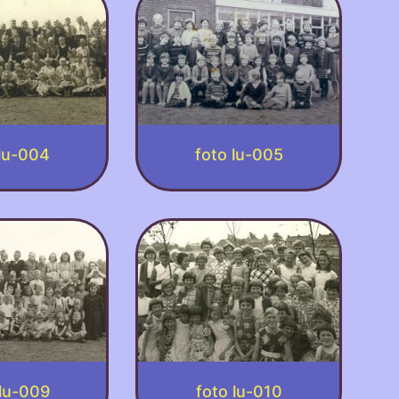
 lu-004
foto lu-005
 lu-009
foto lu-010