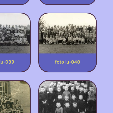
 lu-039
foto lu-040