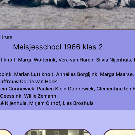
sche werkgroep Beltrum fot
Meisjesschool 1966 klas 2
holt, Marga Wolterink, Vera van Haren, Silvia Nijenhuis, Ma
bbink, Marian Luttikholt, Annelies Borgijink, Marga Maars
Juffrouw Corrie van Hoek
lein Gunnewiek, Paulien Klein Gunnewiek, Clementine ten 
 Geessink, Willie Zemann
Nijenhuis, Mirjam Olthof, Lies Broshuis