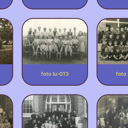
foto lu-013
foto