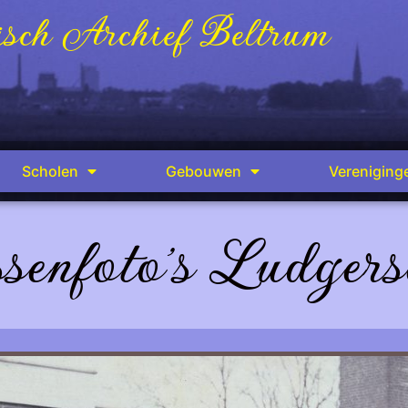
sch Archief Beltrum
Scholen
Gebouwen
Vereniging
senfoto's Ludgers