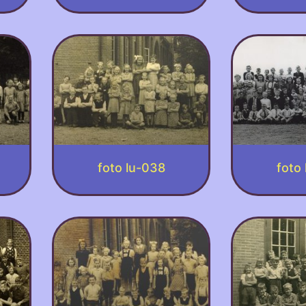
foto lu-038
foto