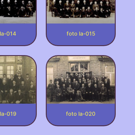
 la-014
foto la-015
 la-019
foto la-020