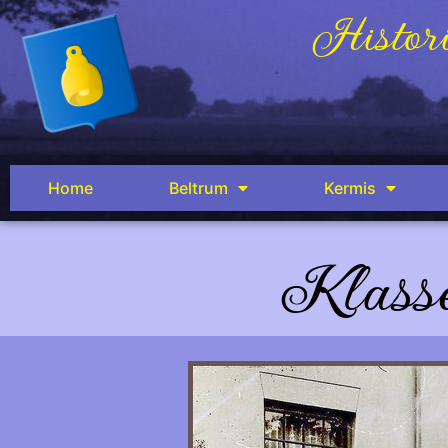
Histori
Home
Beltrum
Kermis
Klass