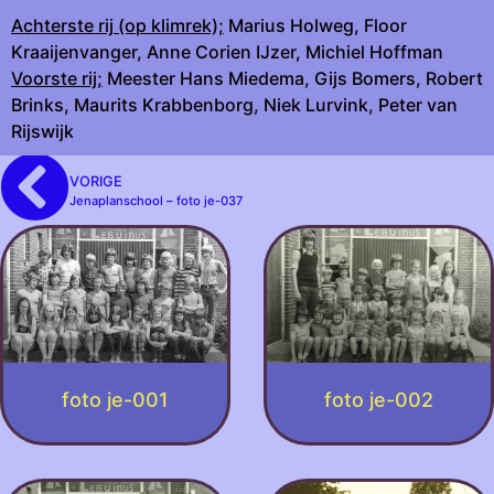
Achterste rij (op klimrek);
Marius Holweg, Floor
Kraaijenvanger, Anne Corien IJzer, Michiel Hoffman
Voorste rij;
Meester Hans Miedema, Gijs Bomers, Robert
Brinks, Maurits Krabbenborg, Niek Lurvink, Peter van
Rijswijk
VORIGE
Jenaplanschool – foto je-037
foto je-001
foto je-002