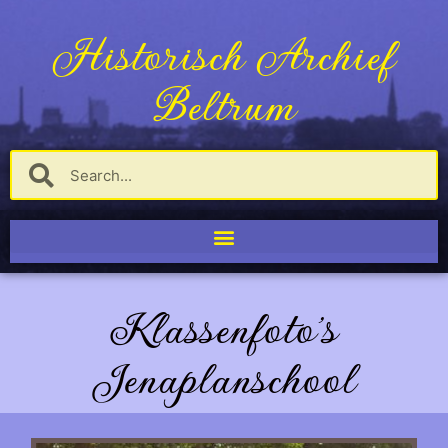
Historisch Archief
Beltrum
Klassenfoto's
Jenaplanschool