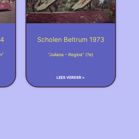
74
Scholen Beltrum 1973
n”
“Juliana – Regina” (?e)
LEES VERDER »