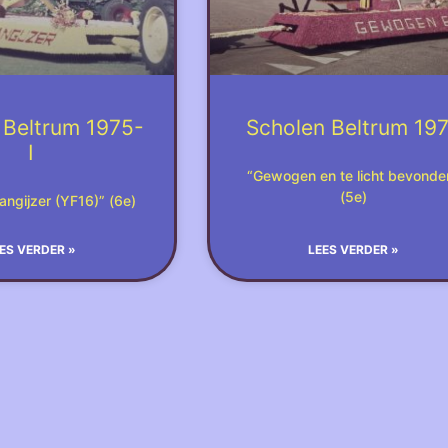
 Beltrum 1975-
Scholen Beltrum 19
I
“Gewogen en te licht bevonde
(5e)
angijzer (YF16)” (6e)
ES VERDER »
LEES VERDER »