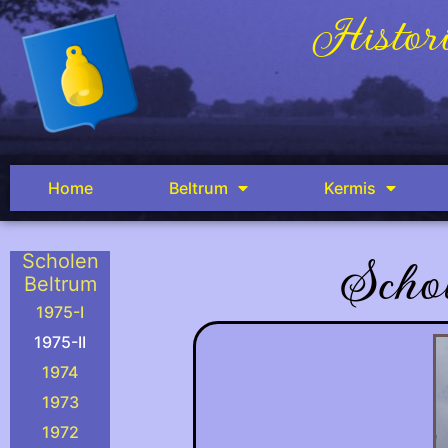
Histori
Home
Beltrum
Kermis
Scho
Scholen
Beltrum
1975-I
1975-II
1974
1973
1972