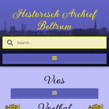
Historisch Archief
Beltrum
Vios
Voetbal