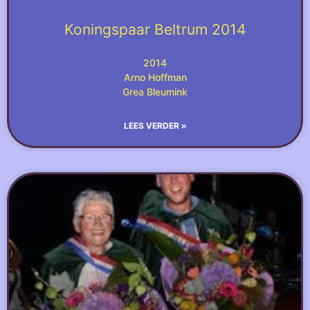
Koningspaar Beltrum 2014
2014
Arno Hoffman
Grea Bleumink
LEES VERDER »