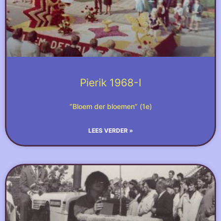
Pierik 1968-I
“Bloem der bloemen” (1e)
LEES VERDER »