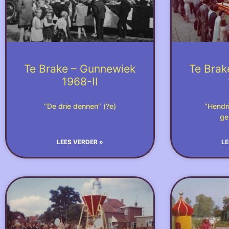
Te Brake – Gunnewiek
Te Brak
1968-II
“De drie dennen” (?e)
“Hendri
ge
LEES VERDER »
LE