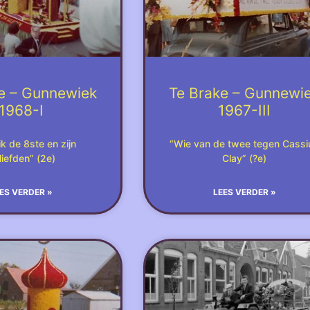
e – Gunnewiek
Te Brake – Gunnewi
1968-I
1967-III
k de 8ste en zijn
“Wie van de twee tegen Cassi
liefden” (2e)
Clay” (?e)
ES VERDER »
LEES VERDER »