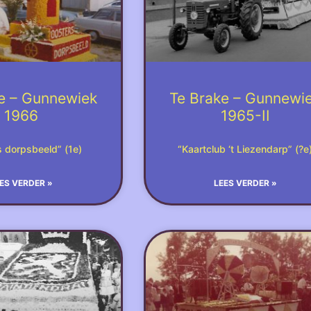
e – Gunnewiek
Te Brake – Gunnewi
1966
1965-II
 dorpsbeeld” (1e)
“Kaartclub ‘t Liezendarp” (?e
ES VERDER »
LEES VERDER »