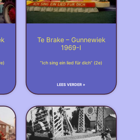
ek
Te Brake – Gunnewiek
1969-I
?e)
“Ich sing ein lied für dich” (2e)
LEES VERDER »