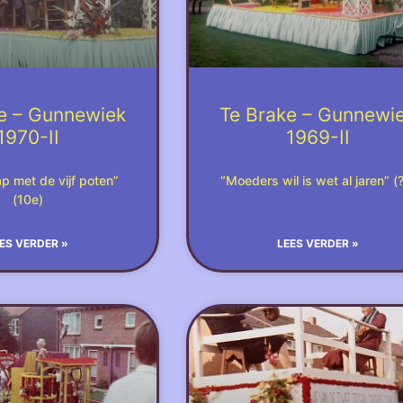
e – Gunnewiek
Te Brake – Gunnewi
1970-II
1969-II
p met de vijf poten”
“Moeders wil is wet al jaren” (
(10e)
ES VERDER »
LEES VERDER »