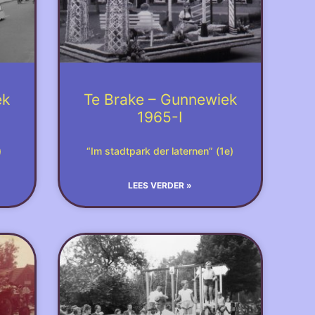
ek
Te Brake – Gunnewiek
1965-I
)
“Im stadtpark der laternen” (1e)
LEES VERDER »