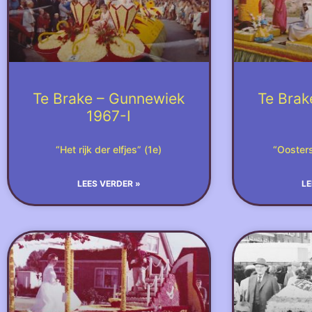
Te Brake – Gunnewiek
Te Brak
1967-I
“Het rijk der elfjes” (1e)
“Oosters
LEES VERDER »
LE