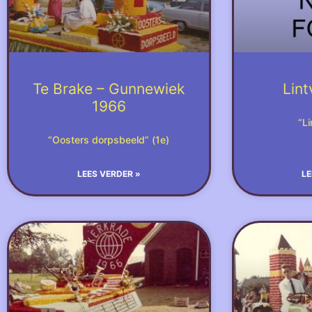
Te Brake – Gunnewiek
Lint
1966
“Li
“Oosters dorpsbeeld” (1e)
LEES VERDER »
LE