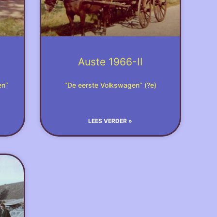
Auste 1966-II
en”
“De eerste Volkswagen” (?e)
LEES VERDER »