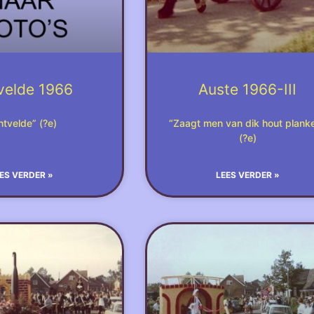
velde 1966
Auste 1966-III
ntvelde” (?e)
“Zaagt men van dik hout plank
(?e)
ES VERDER »
LEES VERDER »