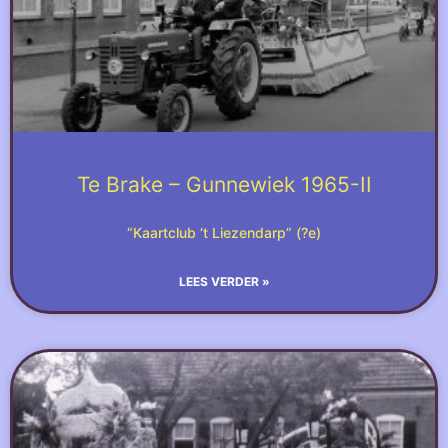
Te Brake – Gunnewiek 1965-II
“Kaartclub ‘t Liezendarp” (?e)
LEES VERDER »