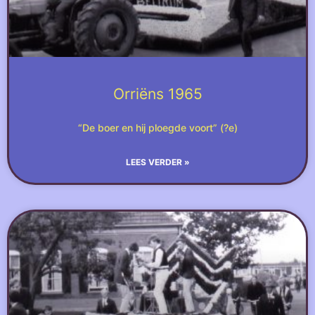
Orriëns 1965
“De boer en hij ploegde voort” (?e)
LEES VERDER »