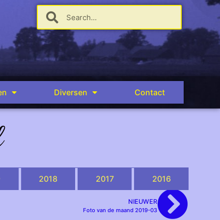
en
Diversen
Contact
d
9
2018
2017
2016
NIEUWER
Foto van de maand 2019-03