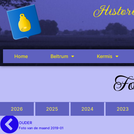
Histori
Home
Beltrum
Kermis
Fo
2026
2025
2024
2023
OUDER
Foto van de maand 2019-01