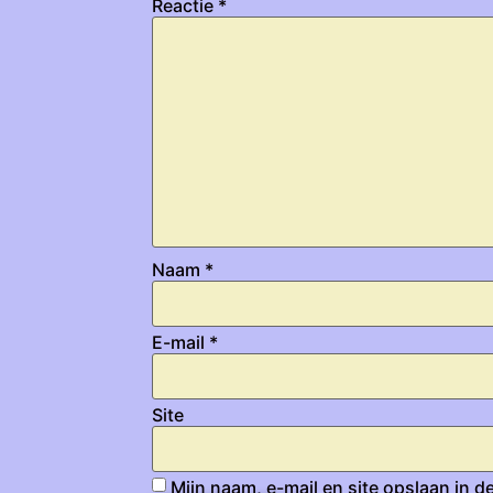
Reactie
*
Naam
*
E-mail
*
Site
Mijn naam, e-mail en site opslaan in d