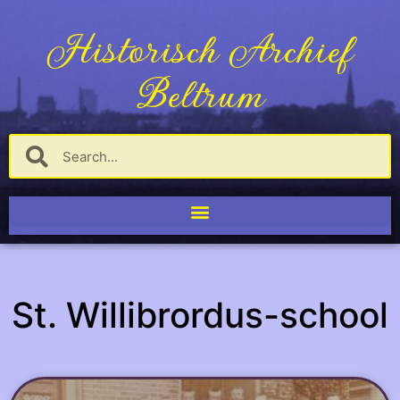
Historisch Archief
Beltrum
St. Willibrordus-school